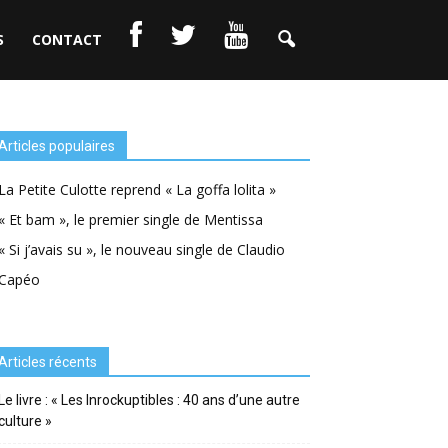
S
CONTACT
Articles populaires
La Petite Culotte reprend « La goffa lolita »
« Et bam », le premier single de Mentissa
« Si j’avais su », le nouveau single de Claudio
Capéo
Articles récents
Le livre : « Les Inrockuptibles : 40 ans d’une autre
culture »