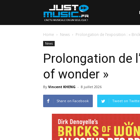
Home
News
Prolongation de l’exposition : « Bri
News
Prolongation de l’
of wonder »
By
Vincent KHENG
-
8 juillet 2026
Share on Facebook
Tweet on Twitte