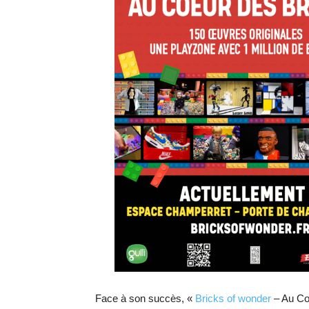
Face à son succès, «
Bricks of wonder
– Au Cœu