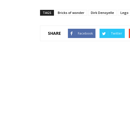
TAGS
Bricks of wonder
Dirk Denoyelle
Lego
SHARE
Facebook
Twitter