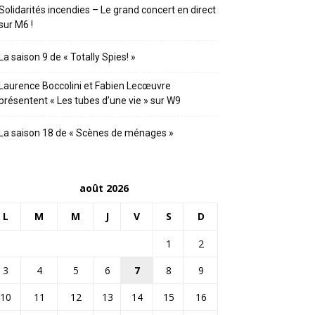
Solidarités incendies – Le grand concert en direct
sur M6 !
La saison 9 de « Totally Spies! »
Laurence Boccolini et Fabien Lecœuvre
présentent « Les tubes d’une vie » sur W9
La saison 18 de « Scènes de ménages »
août 2026
L
M
M
J
V
S
D
1
2
3
4
5
6
7
8
9
10
11
12
13
14
15
16