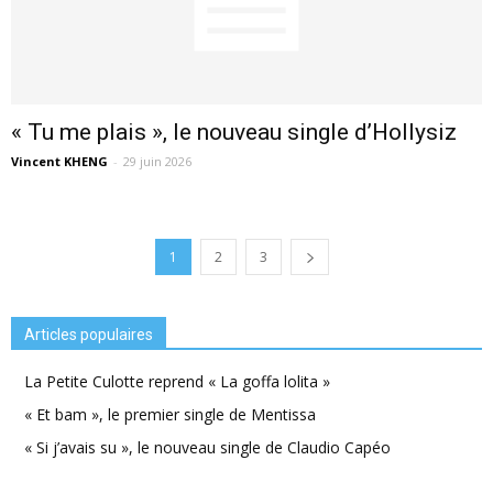
« Tu me plais », le nouveau single d’Hollysiz
Vincent KHENG
-
29 juin 2026
1
2
3
Articles populaires
La Petite Culotte reprend « La goffa lolita »
« Et bam », le premier single de Mentissa
« Si j’avais su », le nouveau single de Claudio Capéo