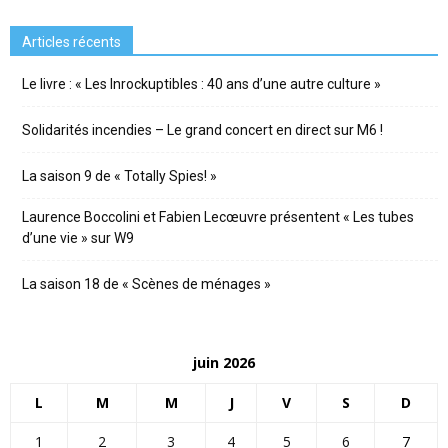
Articles récents
Le livre : « Les Inrockuptibles : 40 ans d’une autre culture »
Solidarités incendies – Le grand concert en direct sur M6 !
La saison 9 de « Totally Spies! »
Laurence Boccolini et Fabien Lecœuvre présentent « Les tubes
d’une vie » sur W9
La saison 18 de « Scènes de ménages »
juin 2026
L
M
M
J
V
S
D
1
2
3
4
5
6
7