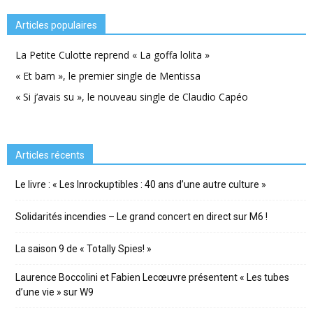
Articles populaires
La Petite Culotte reprend « La goffa lolita »
« Et bam », le premier single de Mentissa
« Si j’avais su », le nouveau single de Claudio Capéo
Articles récents
Le livre : « Les Inrockuptibles : 40 ans d’une autre culture »
Solidarités incendies – Le grand concert en direct sur M6 !
La saison 9 de « Totally Spies! »
Laurence Boccolini et Fabien Lecœuvre présentent « Les tubes
d’une vie » sur W9