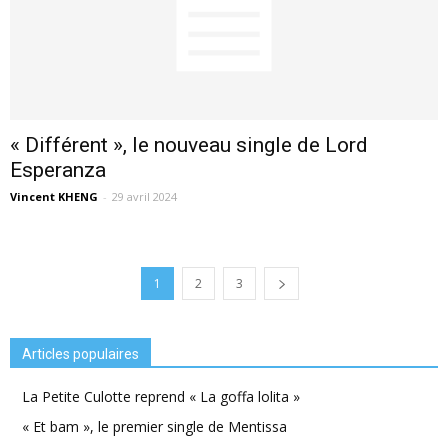
« Différent », le nouveau single de Lord
Esperanza
Vincent KHENG
-
29 avril 2024
1
2
3
Articles populaires
La Petite Culotte reprend « La goffa lolita »
« Et bam », le premier single de Mentissa