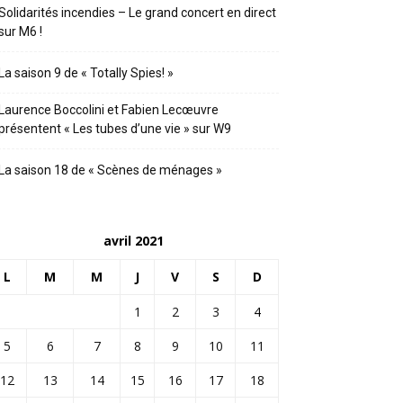
Solidarités incendies – Le grand concert en direct
sur M6 !
La saison 9 de « Totally Spies! »
Laurence Boccolini et Fabien Lecœuvre
présentent « Les tubes d’une vie » sur W9
La saison 18 de « Scènes de ménages »
avril 2021
L
M
M
J
V
S
D
1
2
3
4
5
6
7
8
9
10
11
12
13
14
15
16
17
18