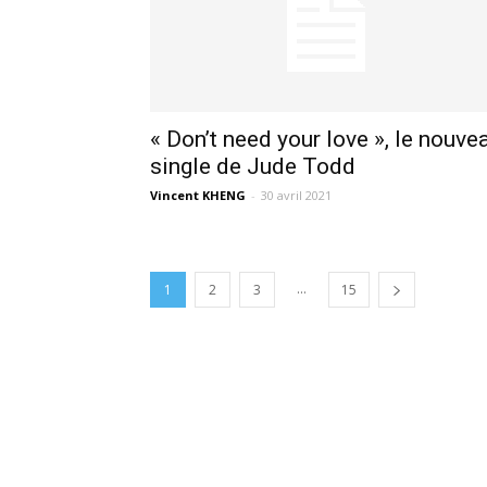
« Don’t need your love », le nouve
single de Jude Todd
Vincent KHENG
-
30 avril 2021
...
1
2
3
15