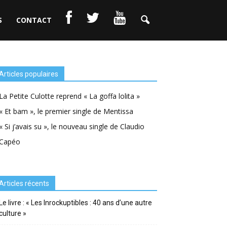
S
CONTACT
Articles populaires
La Petite Culotte reprend « La goffa lolita »
« Et bam », le premier single de Mentissa
« Si j’avais su », le nouveau single de Claudio
Capéo
Articles récents
Le livre : « Les Inrockuptibles : 40 ans d’une autre
culture »