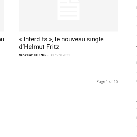
au
« Interdits », le nouveau single
d’Helmut Fritz
Vincent KHENG
-
30 avril 2021
Page 1 of 15