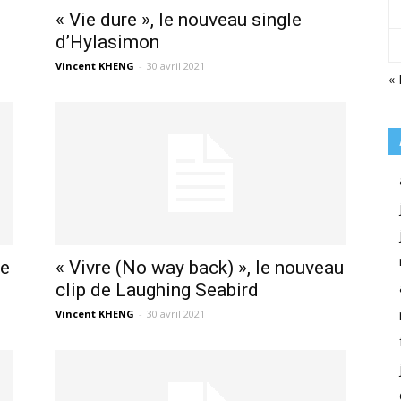
« Vie dure », le nouveau single
d’Hylasimon
Vincent KHENG
-
30 avril 2021
«
de
« Vivre (No way back) », le nouveau
clip de Laughing Seabird
Vincent KHENG
-
30 avril 2021