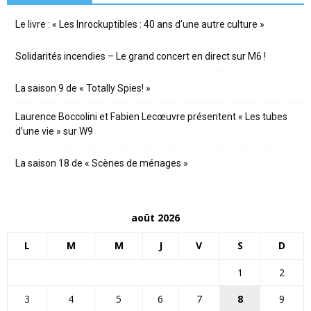
Le livre : « Les Inrockuptibles : 40 ans d’une autre culture »
Solidarités incendies – Le grand concert en direct sur M6 !
La saison 9 de « Totally Spies! »
Laurence Boccolini et Fabien Lecœuvre présentent « Les tubes
d’une vie » sur W9
La saison 18 de « Scènes de ménages »
août 2026
L
M
M
J
V
S
D
1
2
3
4
5
6
7
8
9