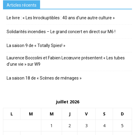
Articles récents
Le livre : « Les Inrockuptibles : 40 ans d’une autre culture »
Solidarités incendies – Le grand concert en direct sur M6 !
La saison 9 de « Totally Spies! »
Laurence Boccolini et Fabien Lecœuvre présentent « Les tubes
d’une vie » sur W9
La saison 18 de « Scènes de ménages »
juillet 2026
L
M
M
J
V
S
D
1
2
3
4
5