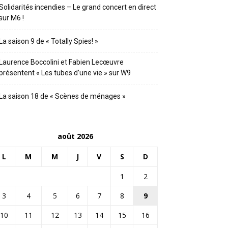
Solidarités incendies – Le grand concert en direct
sur M6 !
La saison 9 de « Totally Spies! »
Laurence Boccolini et Fabien Lecœuvre
présentent « Les tubes d’une vie » sur W9
La saison 18 de « Scènes de ménages »
août 2026
L
M
M
J
V
S
D
1
2
3
4
5
6
7
8
9
10
11
12
13
14
15
16