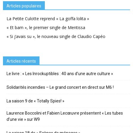
Articles populaires
La Petite Culotte reprend « La goffa lolita »
« Et bam », le premier single de Mentissa
« Si j’avais su », le nouveau single de Claudio Capéo
Articles récents
Le livre : « Les Inrockuptibles : 40 ans d’une autre culture »
Solidarités incendies – Le grand concert en direct sur M6 !
La saison 9 de « Totally Spies! »
Laurence Boccolini et Fabien Lecœuvre présentent « Les tubes
d’une vie » sur W9
La saison 18 de « Scènes de ménages »