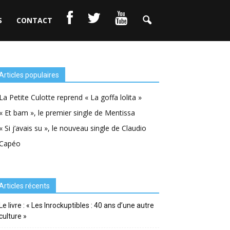
S
CONTACT
Articles populaires
La Petite Culotte reprend « La goffa lolita »
« Et bam », le premier single de Mentissa
« Si j’avais su », le nouveau single de Claudio
Capéo
Articles récents
Le livre : « Les Inrockuptibles : 40 ans d’une autre
culture »