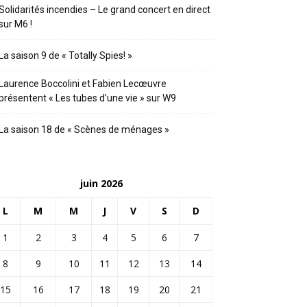
Solidarités incendies – Le grand concert en direct
sur M6 !
La saison 9 de « Totally Spies! »
Laurence Boccolini et Fabien Lecœuvre
présentent « Les tubes d’une vie » sur W9
La saison 18 de « Scènes de ménages »
juin 2026
L
M
M
J
V
S
D
1
2
3
4
5
6
7
8
9
10
11
12
13
14
15
16
17
18
19
20
21