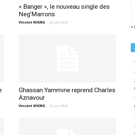
« Banger », le nouveau single des
Neg’Marrons
Vincent KHENG
-
22 juin 2026
« 
e
Ghassan Yammine reprend Charles
Aznavour
Vincent KHENG
-
22 juin 2026