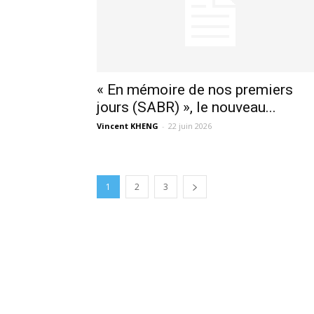
« En mémoire de nos premiers
jours (SABR) », le nouveau...
Vincent KHENG
-
22 juin 2026
1
2
3