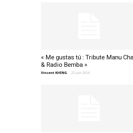
« Me gustas tú : Tribute Manu Ch
& Radio Bemba »
Vincent KHENG
-
22 juin 2026