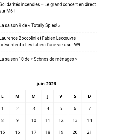
Solidarités incendies – Le grand concert en direct
sur M6 !
La saison 9 de « Totally Spies! »
Laurence Boccolini et Fabien Lecœuvre
présentent « Les tubes d’une vie » sur W9
La saison 18 de « Scènes de ménages »
juin 2026
L
M
M
J
V
S
D
1
2
3
4
5
6
7
8
9
10
11
12
13
14
15
16
17
18
19
20
21