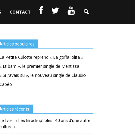
S
CONTACT
Articles populaires
La Petite Culotte reprend « La goffa lolita »
« Et bam », le premier single de Mentissa
« Si j’avais su », le nouveau single de Claudio
Capéo
Articles récents
Le livre : « Les Inrockuptibles : 40 ans d’une autre
culture »