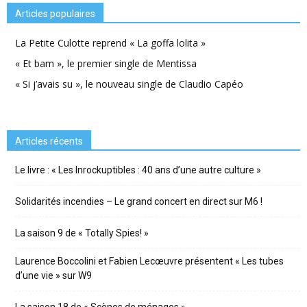
Articles populaires
La Petite Culotte reprend « La goffa lolita »
« Et bam », le premier single de Mentissa
« Si j’avais su », le nouveau single de Claudio Capéo
Articles récents
Le livre : « Les Inrockuptibles : 40 ans d’une autre culture »
Solidarités incendies – Le grand concert en direct sur M6 !
La saison 9 de « Totally Spies! »
Laurence Boccolini et Fabien Lecœuvre présentent « Les tubes
d’une vie » sur W9
La saison 18 de « Scènes de ménages »