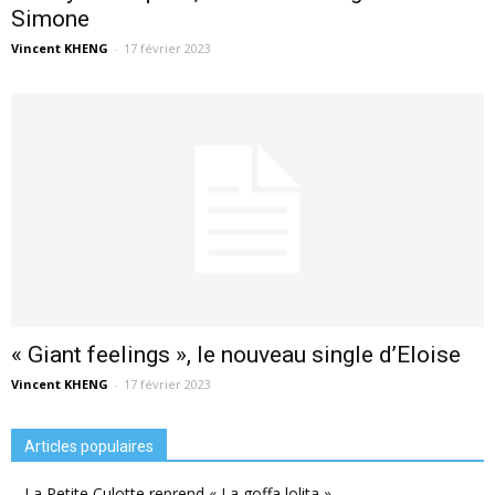
Simone
Vincent KHENG
-
17 février 2023
« Giant feelings », le nouveau single d’Eloise
Vincent KHENG
-
17 février 2023
Articles populaires
La Petite Culotte reprend « La goffa lolita »