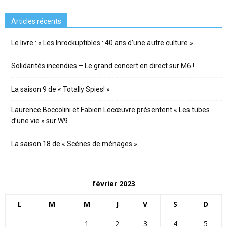
Articles récents
Le livre : « Les Inrockuptibles : 40 ans d’une autre culture »
Solidarités incendies – Le grand concert en direct sur M6 !
La saison 9 de « Totally Spies! »
Laurence Boccolini et Fabien Lecœuvre présentent « Les tubes
d’une vie » sur W9
La saison 18 de « Scènes de ménages »
février 2023
L
M
M
J
V
S
D
1
2
3
4
5