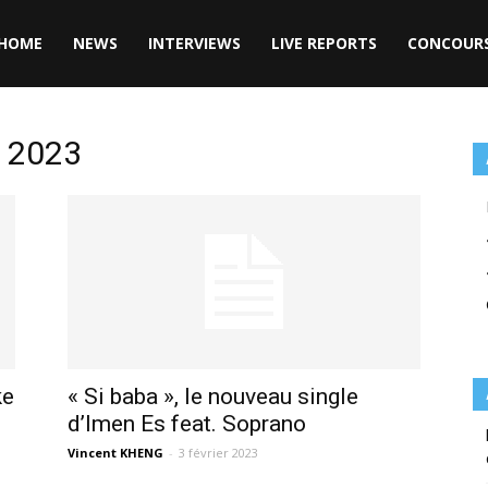
HOME
NEWS
INTERVIEWS
LIVE REPORTS
CONCOUR
r 2023
ke
« Si baba », le nouveau single
d’Imen Es feat. Soprano
Vincent KHENG
-
3 février 2023