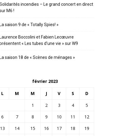
Solidarités incendies – Le grand concert en direct
sur M6 !
La saison 9 de « Totally Spies! »
Laurence Boccolini et Fabien Lecœuvre
présentent « Les tubes d’une vie » sur W9
La saison 18 de « Scènes de ménages »
février 2023
L
M
M
J
V
S
D
1
2
3
4
5
6
7
8
9
10
11
12
13
14
15
16
17
18
19