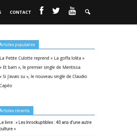
S
CONTACT
Articles populaires
La Petite Culotte reprend « La goffa lolita »
« Et bam », le premier single de Mentissa
« Si j’avais su », le nouveau single de Claudio
Capéo
Articles récents
Le livre : « Les Inrockuptibles : 40 ans d’une autre
culture »