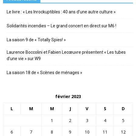
Le livre : « Les Inrockuptibles : 40 ans d’une autre culture »
Solidarités incendies – Le grand concert en direct sur M6 !
La saison 9 de « Totally Spies! »
Laurence Boccolini et Fabien Lecœuvre présentent « Les tubes
d’une vie » sur W9
La saison 18 de « Scènes de ménages »
février 2023
L
M
M
J
V
S
D
1
2
3
4
5
6
7
8
9
10
11
12