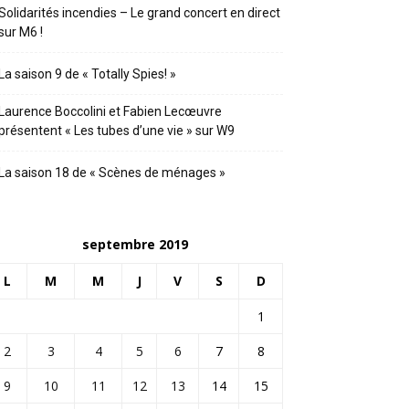
Solidarités incendies – Le grand concert en direct
sur M6 !
La saison 9 de « Totally Spies! »
Laurence Boccolini et Fabien Lecœuvre
présentent « Les tubes d’une vie » sur W9
La saison 18 de « Scènes de ménages »
septembre 2019
L
M
M
J
V
S
D
1
2
3
4
5
6
7
8
9
10
11
12
13
14
15