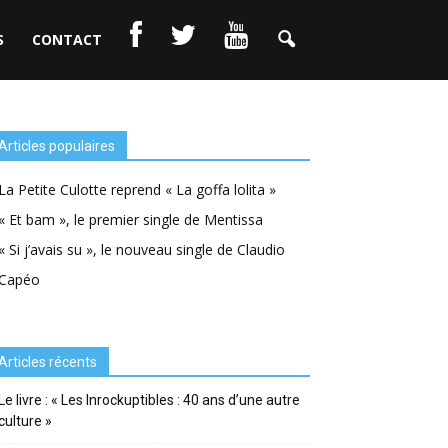
S
CONTACT
Articles populaires
La Petite Culotte reprend « La goffa lolita »
« Et bam », le premier single de Mentissa
« Si j’avais su », le nouveau single de Claudio
Capéo
Articles récents
Le livre : « Les Inrockuptibles : 40 ans d’une autre
culture »