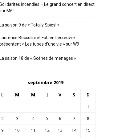
Solidarités incendies – Le grand concert en direct
sur M6 !
La saison 9 de « Totally Spies! »
Laurence Boccolini et Fabien Lecœuvre
présentent « Les tubes d’une vie » sur W9
La saison 18 de « Scènes de ménages »
septembre 2019
L
M
M
J
V
S
D
1
2
3
4
5
6
7
8
9
10
11
12
13
14
15