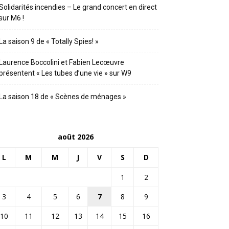
Solidarités incendies – Le grand concert en direct
sur M6 !
La saison 9 de « Totally Spies! »
Laurence Boccolini et Fabien Lecœuvre
présentent « Les tubes d’une vie » sur W9
La saison 18 de « Scènes de ménages »
août 2026
L
M
M
J
V
S
D
1
2
3
4
5
6
7
8
9
10
11
12
13
14
15
16