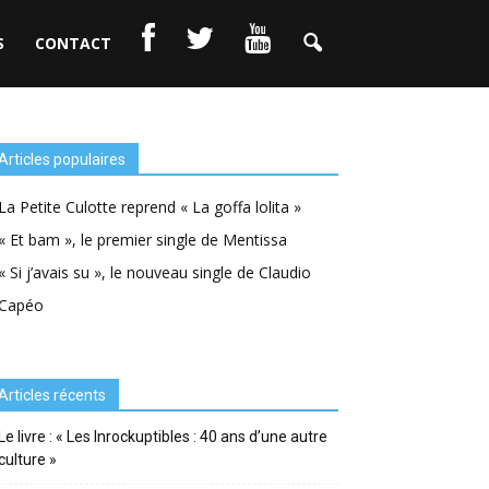
S
CONTACT
Articles populaires
La Petite Culotte reprend « La goffa lolita »
« Et bam », le premier single de Mentissa
« Si j’avais su », le nouveau single de Claudio
Capéo
Articles récents
Le livre : « Les Inrockuptibles : 40 ans d’une autre
culture »