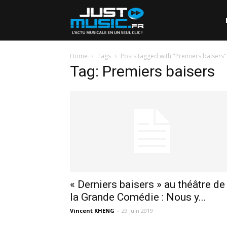
Home
Tags
Posts tagged with "Premiers baisers"
Tag: Premiers baisers
« Derniers baisers » au théâtre de
la Grande Comédie : Nous y...
Vincent KHENG
-
29 juin 2019