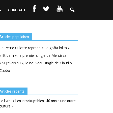
S
CONTACT
Articles populaires
La Petite Culotte reprend « La goffa lolita »
« Et bam », le premier single de Mentissa
« Si j’avais su », le nouveau single de Claudio
Capéo
Articles récents
Le livre : « Les Inrockuptibles : 40 ans d’une autre
culture »