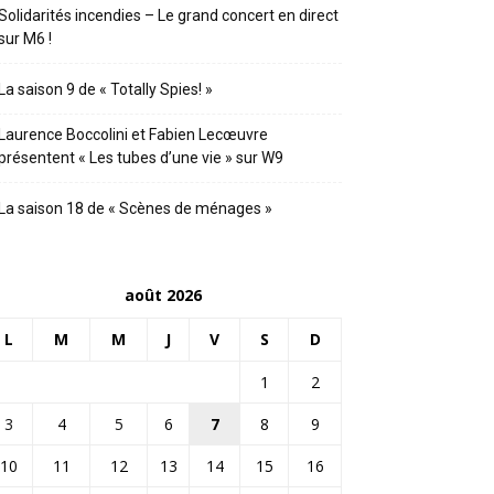
Solidarités incendies – Le grand concert en direct
sur M6 !
La saison 9 de « Totally Spies! »
Laurence Boccolini et Fabien Lecœuvre
présentent « Les tubes d’une vie » sur W9
La saison 18 de « Scènes de ménages »
août 2026
L
M
M
J
V
S
D
1
2
3
4
5
6
7
8
9
10
11
12
13
14
15
16