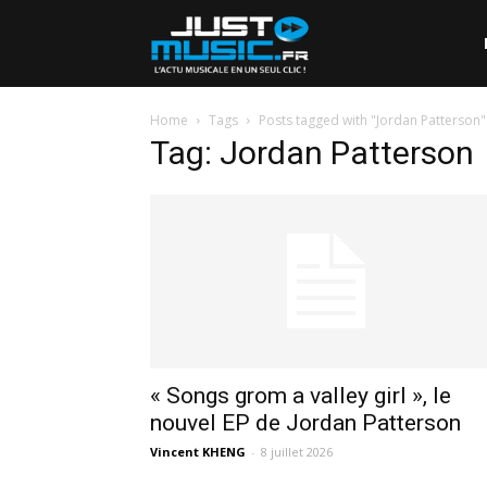
Home
Tags
Posts tagged with "Jordan Patterson"
Tag: Jordan Patterson
« Songs grom a valley girl », le
nouvel EP de Jordan Patterson
Vincent KHENG
-
8 juillet 2026