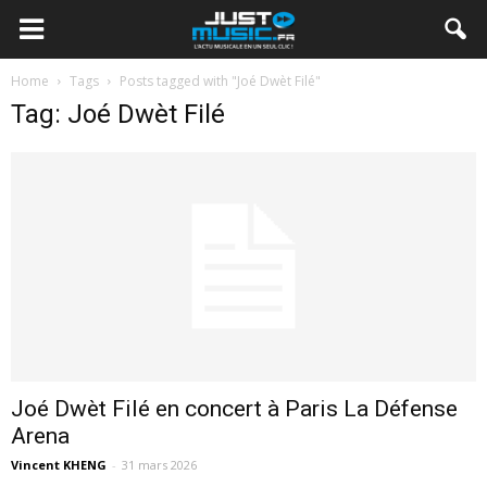
Home
Tags
Posts tagged with "Joé Dwèt Filé"
Tag: Joé Dwèt Filé
Joé Dwèt Filé en concert à Paris La Défense
Arena
Vincent KHENG
-
31 mars 2026