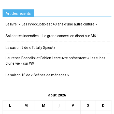
Articles récents
Le livre : « Les Inrockuptibles : 40 ans d’une autre culture »
Solidarités incendies – Le grand concert en direct sur M6 !
La saison 9 de « Totally Spies! »
Laurence Boccolini et Fabien Lecœuvre présentent « Les tubes
d’une vie » sur W9
La saison 18 de « Scènes de ménages »
août 2026
L
M
M
J
V
S
D