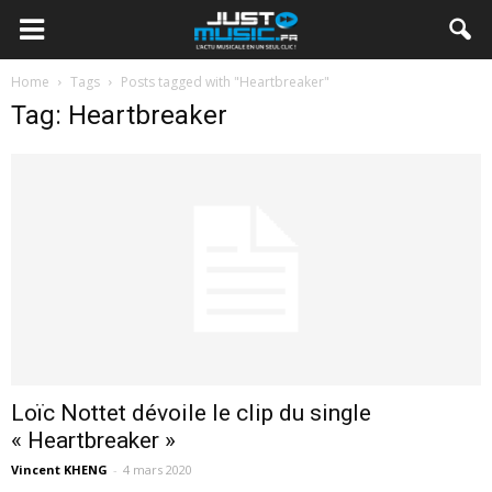
Home
Tags
Posts tagged with "Heartbreaker"
Tag: Heartbreaker
Loïc Nottet dévoile le clip du single
« Heartbreaker »
Vincent KHENG
-
4 mars 2020