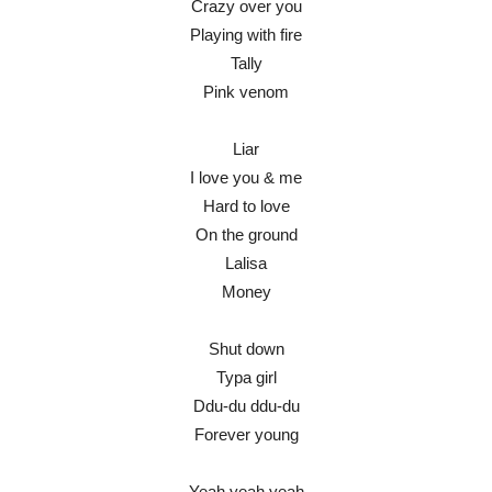
Crazy over you
Playing with fire
Tally
Pink venom
Liar
I love you & me
Hard to love
On the ground
Lalisa
Money
Shut down
Typa girl
Ddu-du ddu-du
Forever young
Yeah yeah yeah