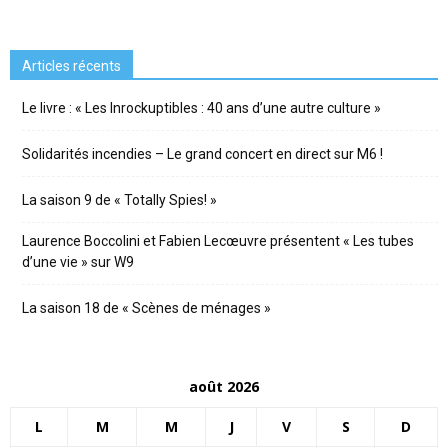
Articles récents
Le livre : « Les Inrockuptibles : 40 ans d’une autre culture »
Solidarités incendies – Le grand concert en direct sur M6 !
La saison 9 de « Totally Spies! »
Laurence Boccolini et Fabien Lecœuvre présentent « Les tubes
d’une vie » sur W9
La saison 18 de « Scènes de ménages »
août 2026
L
M
M
J
V
S
D