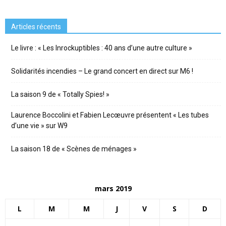
Articles récents
Le livre : « Les Inrockuptibles : 40 ans d’une autre culture »
Solidarités incendies – Le grand concert en direct sur M6 !
La saison 9 de « Totally Spies! »
Laurence Boccolini et Fabien Lecœuvre présentent « Les tubes
d’une vie » sur W9
La saison 18 de « Scènes de ménages »
mars 2019
L
M
M
J
V
S
D