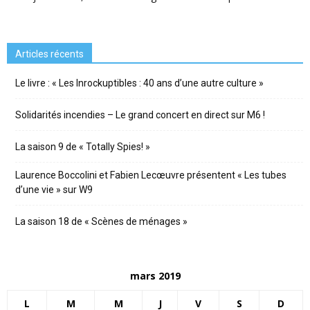
Articles récents
Le livre : « Les Inrockuptibles : 40 ans d’une autre culture »
Solidarités incendies – Le grand concert en direct sur M6 !
La saison 9 de « Totally Spies! »
Laurence Boccolini et Fabien Lecœuvre présentent « Les tubes
d’une vie » sur W9
La saison 18 de « Scènes de ménages »
mars 2019
L
M
M
J
V
S
D