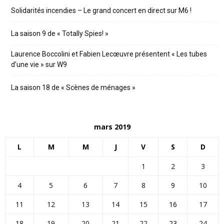
Solidarités incendies – Le grand concert en direct sur M6 !
La saison 9 de « Totally Spies! »
Laurence Boccolini et Fabien Lecœuvre présentent « Les tubes
d’une vie » sur W9
La saison 18 de « Scènes de ménages »
mars 2019
L
M
M
J
V
S
D
1
2
3
4
5
6
7
8
9
10
11
12
13
14
15
16
17
18
19
20
21
22
23
24