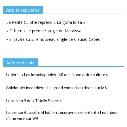
Articles populaires
La Petite Culotte reprend « La goffa lolita »
« Et bam », le premier single de Mentissa
« Si j’avais su », le nouveau single de Claudio Capéo
Articles récents
Le livre : « Les Inrockuptibles : 40 ans d’une autre culture »
Solidarités incendies – Le grand concert en direct sur M6 !
La saison 9 de « Totally Spies! »
Laurence Boccolini et Fabien Lecœuvre présentent « Les tubes
d’une vie » sur W9