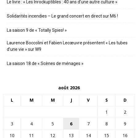
Le livre : « Les Inrockuptibles : 40 ans d’une autre culture »
Solidarités incendies – Le grand concert en direct sur M6 !
La saison 9 de « Totally Spies! »
Laurence Boccolini et Fabien Lecœuvre présentent « Les tubes
d’une vie » sur W9
La saison 18 de « Scènes de ménages »
août 2026
L
M
M
J
V
S
D
1
2
3
4
5
6
7
8
9
10
11
12
13
14
15
16