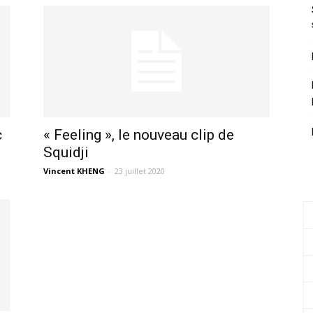
c
« Feeling », le nouveau clip de
Squidji
Vincent KHENG
-
23 juillet 2020