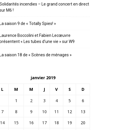
Solidarités incendies – Le grand concert en direct
sur M6 !
La saison 9 de « Totally Spies! »
Laurence Boccolini et Fabien Lecœuvre
présentent « Les tubes d’une vie » sur W9
La saison 18 de « Scènes de ménages »
janvier 2019
L
M
M
J
V
S
D
1
2
3
4
5
6
7
8
9
10
11
12
13
14
15
16
17
18
19
20