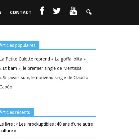
S
CONTACT
Articles populaires
La Petite Culotte reprend « La goffa lolita »
« Et bam », le premier single de Mentissa
« Si j’avais su », le nouveau single de Claudio
Capéo
Articles récents
Le livre : « Les Inrockuptibles : 40 ans d’une autre
culture »