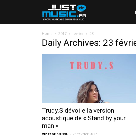
Home
2017
février
23
Daily Archives: 23 févr
Trudy.S dévoile la version
acoustique de « Stand by your
man »
Vincent KHENG
-
23 février 2017