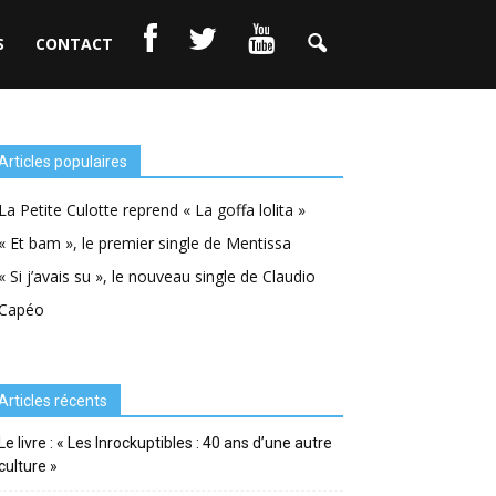
S
CONTACT
Articles populaires
La Petite Culotte reprend « La goffa lolita »
« Et bam », le premier single de Mentissa
« Si j’avais su », le nouveau single de Claudio
Capéo
Articles récents
Le livre : « Les Inrockuptibles : 40 ans d’une autre
culture »