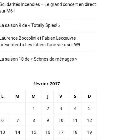
Solidarités incendies – Le grand concert en direct
sur M6 !
La saison 9 de « Totally Spies! »
Laurence Boccolini et Fabien Lecœuvre
présentent « Les tubes d’une vie » sur W9
La saison 18 de « Scènes de ménages »
février 2017
L
M
M
J
V
S
D
1
2
3
4
5
6
7
8
9
10
11
12
13
14
15
16
17
18
19