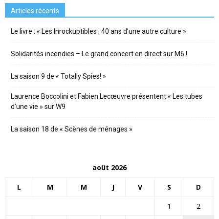
Articles récents
Le livre : « Les Inrockuptibles : 40 ans d’une autre culture »
Solidarités incendies – Le grand concert en direct sur M6 !
La saison 9 de « Totally Spies! »
Laurence Boccolini et Fabien Lecœuvre présentent « Les tubes
d’une vie » sur W9
La saison 18 de « Scènes de ménages »
août 2026
L
M
M
J
V
S
D
1
2