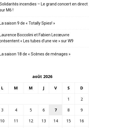
Solidarités incendies – Le grand concert en direct
sur M6 !
La saison 9 de « Totally Spies! »
Laurence Boccolini et Fabien Lecœuvre
présentent « Les tubes d’une vie » sur W9
La saison 18 de « Scènes de ménages »
août 2026
L
M
M
J
V
S
D
1
2
3
4
5
6
7
8
9
10
11
12
13
14
15
16