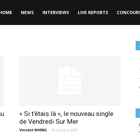
HOME
NEWS
INTERVIEWS
LIVE REPORTS
CONCOUR
"
au
« Si t’étais là », le nouveau single
de Vendredi Sur Mer
Vincent KHENG
-
24 octobre 2025