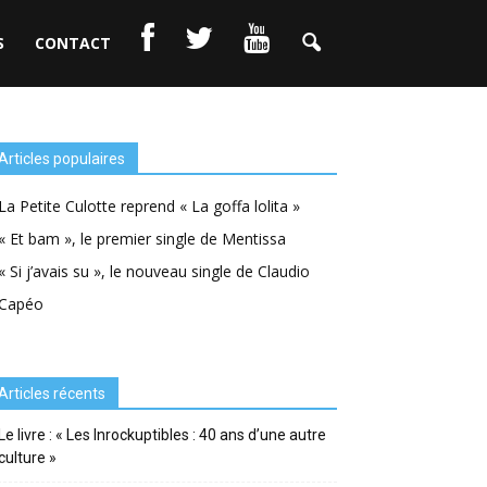
S
CONTACT
Articles populaires
La Petite Culotte reprend « La goffa lolita »
« Et bam », le premier single de Mentissa
« Si j’avais su », le nouveau single de Claudio
Capéo
Articles récents
Le livre : « Les Inrockuptibles : 40 ans d’une autre
culture »