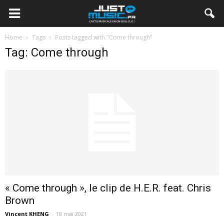
Home
Tags
Posts tagged with "Come through"
Tag: Come through
« Come through », le clip de H.E.R. feat. Chris
Brown
Vincent KHENG
-
18 mai 2021