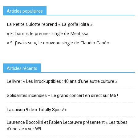
Articles populaires
La Petite Culotte reprend « La goffa lolita »
« Et bam », le premier single de Mentissa
« Si j’avais su », le nouveau single de Claudio Capéo
Articles récents
Le livre : « Les Inrockuptibles : 40 ans d’une autre culture »
Solidarités incendies – Le grand concert en direct sur M6 !
La saison 9 de « Totally Spies! »
Laurence Boccolini et Fabien Lecœuvre présentent « Les tubes
d’une vie » sur W9