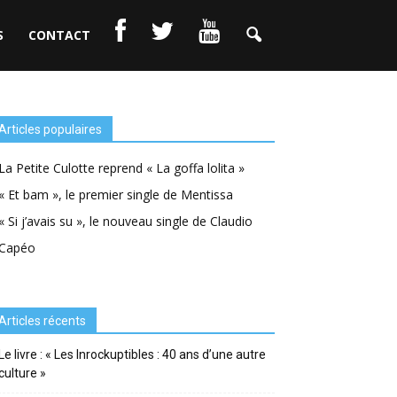
S
CONTACT
Articles populaires
La Petite Culotte reprend « La goffa lolita »
« Et bam », le premier single de Mentissa
« Si j’avais su », le nouveau single de Claudio
Capéo
Articles récents
Le livre : « Les Inrockuptibles : 40 ans d’une autre
culture »