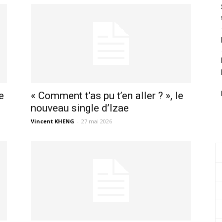
e
« Comment t’as pu t’en aller ? », le
nouveau single d’Izae
Vincent KHENG
-
27 mai 2026