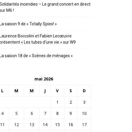
Solidarités incendies – Le grand concert en direct
sur M6 !
La saison 9 de « Totally Spies! »
Laurence Boccolini et Fabien Lecœuvre
présentent « Les tubes d’une vie » sur W9
La saison 18 de « Scènes de ménages »
mai 2026
L
M
M
J
V
S
D
1
2
3
4
5
6
7
8
9
10
11
12
13
14
15
16
17