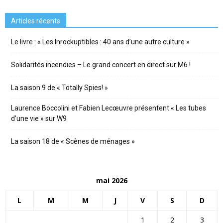
Articles récents
Le livre : « Les Inrockuptibles : 40 ans d’une autre culture »
Solidarités incendies – Le grand concert en direct sur M6 !
La saison 9 de « Totally Spies! »
Laurence Boccolini et Fabien Lecœuvre présentent « Les tubes
d’une vie » sur W9
La saison 18 de « Scènes de ménages »
mai 2026
L
M
M
J
V
S
D
1
2
3