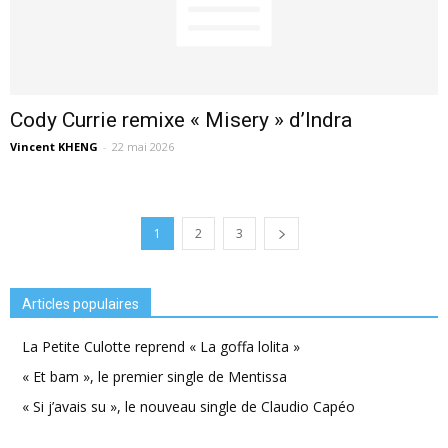
Cody Currie remixe « Misery » d’Indra
Vincent KHENG
-
22 mai 2026
1
2
3
Articles populaires
La Petite Culotte reprend « La goffa lolita »
« Et bam », le premier single de Mentissa
« Si j’avais su », le nouveau single de Claudio Capéo