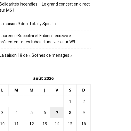
Solidarités incendies – Le grand concert en direct
sur M6 !
La saison 9 de « Totally Spies! »
Laurence Boccolini et Fabien Lecœuvre
présentent « Les tubes d’une vie » sur W9
La saison 18 de « Scènes de ménages »
août 2026
L
M
M
J
V
S
D
1
2
3
4
5
6
7
8
9
10
11
12
13
14
15
16