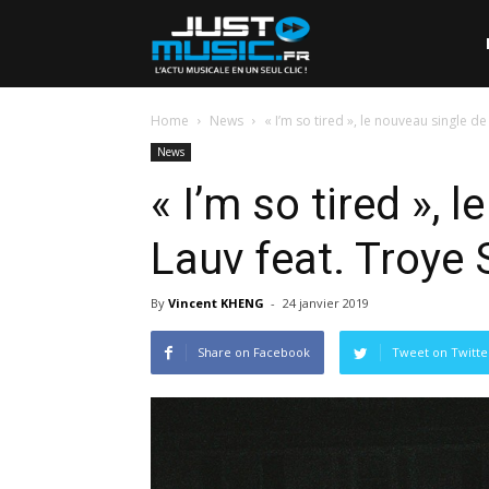
Home
News
« I’m so tired », le nouveau single de
News
« I’m so tired », 
Lauv feat. Troye 
By
Vincent KHENG
-
24 janvier 2019
Share on Facebook
Tweet on Twitte