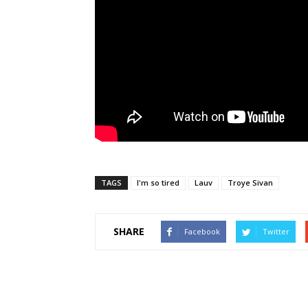
TAGS
I'm so tired
Lauv
Troye Sivan
SHARE
Facebook
Twitter