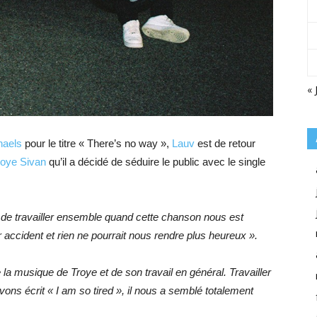
« 
haels
pour le titre « There’s no way »,
Lauv
est de retour
roye Sivan
qu’il a décidé de séduire le public avec le single
n de travailler ensemble quand cette chanson
nous est
ccident et rien ne pourrait nous rendre plus heureux ».
e la musique de Troye et de son travail en général. Travailler
ons écrit « I am so tired »,
il nous a semblé totalement