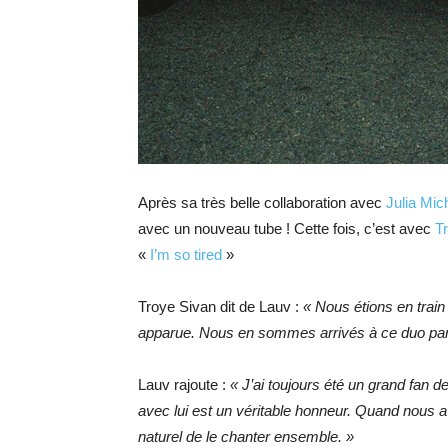
Après sa très belle collaboration avec
Julia Mic
avec un nouveau tube ! Cette fois, c’est avec
T
«
I’m so tired
»
Troye Sivan dit de Lauv :
« Nous étions en trai
apparue. Nous en sommes arrivés à ce duo par a
Lauv rajoute :
« J’ai toujours été un grand fan d
avec lui est un véritable honneur. Quand nous av
naturel de le chanter ensemble. »