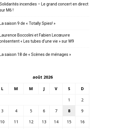
Solidarités incendies – Le grand concert en direct
sur M6 !
La saison 9 de « Totally Spies! »
Laurence Boccolini et Fabien Lecœuvre
présentent « Les tubes d’une vie » sur W9
La saison 18 de « Scènes de ménages »
août 2026
L
M
M
J
V
S
D
1
2
3
4
5
6
7
8
9
10
11
12
13
14
15
16