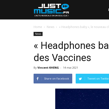
Home
News
« Headphones baby », le nouveau cl
News
« Headphones bab
des Vaccines
By
Vincent KHENG
-
14 mai 2021
Share on Facebook
Tweet on Twitte