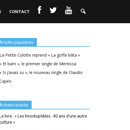
S
CONTACT
Articles populaires
La Petite Culotte reprend « La goffa lolita »
« Et bam », le premier single de Mentissa
« Si j’avais su », le nouveau single de Claudio
Capéo
Articles récents
Le livre : « Les Inrockuptibles : 40 ans d’une autre
culture »