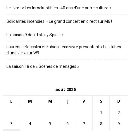
Le livre : « Les Inrockuptibles : 40 ans d’une autre culture »
Solidarités incendies – Le grand concert en direct sur M6 !
La saison 9 de « Totally Spies! »
Laurence Boccolini et Fabien Lecœuvre présentent « Les tubes
d’une vie » sur W9
La saison 18 de « Scènes de ménages »
août 2026
L
M
M
J
V
S
D
1
2
3
4
5
6
7
8
9