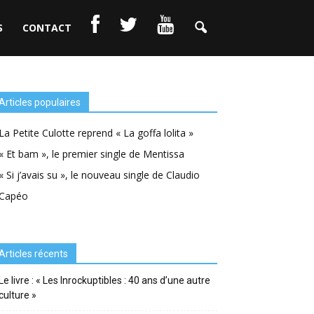
S
CONTACT
Articles populaires
La Petite Culotte reprend « La goffa lolita »
« Et bam », le premier single de Mentissa
« Si j’avais su », le nouveau single de Claudio
Capéo
Articles récents
Le livre : « Les Inrockuptibles : 40 ans d’une autre
culture »