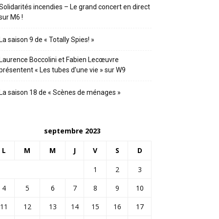
Solidarités incendies – Le grand concert en direct
sur M6 !
La saison 9 de « Totally Spies! »
Laurence Boccolini et Fabien Lecœuvre
présentent « Les tubes d’une vie » sur W9
La saison 18 de « Scènes de ménages »
septembre 2023
L
M
M
J
V
S
D
1
2
3
4
5
6
7
8
9
10
11
12
13
14
15
16
17