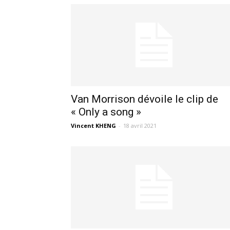
Van Morrison dévoile le clip de
« Only a song »
Vincent KHENG
-
18 avril 2021