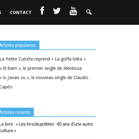
S
CONTACT
Articles populaires
La Petite Culotte reprend « La goffa lolita »
« Et bam », le premier single de Mentissa
« Si j’avais su », le nouveau single de Claudio
Capéo
Articles récents
Le livre : « Les Inrockuptibles : 40 ans d’une autre
culture »