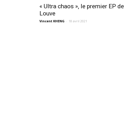
« Ultra chaos », le premier EP de
Louve
Vincent KHENG
-
18 avril 2021