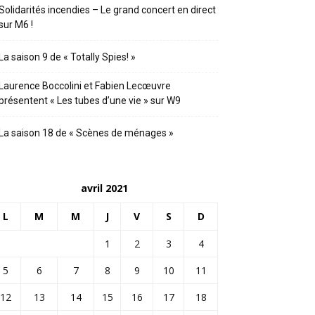
Solidarités incendies – Le grand concert en direct
sur M6 !
La saison 9 de « Totally Spies! »
Laurence Boccolini et Fabien Lecœuvre
présentent « Les tubes d’une vie » sur W9
La saison 18 de « Scènes de ménages »
avril 2021
L
M
M
J
V
S
D
1
2
3
4
5
6
7
8
9
10
11
12
13
14
15
16
17
18