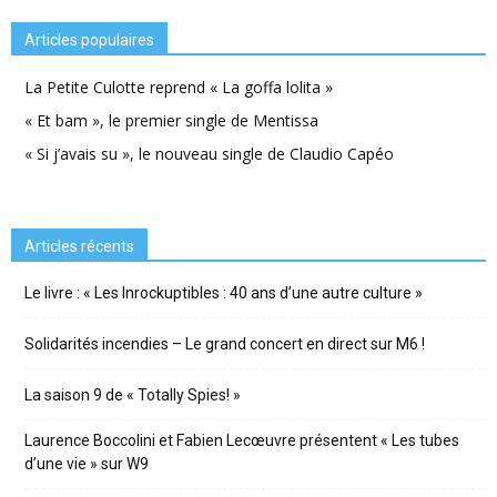
Articles populaires
La Petite Culotte reprend « La goffa lolita »
« Et bam », le premier single de Mentissa
« Si j’avais su », le nouveau single de Claudio Capéo
Articles récents
Le livre : « Les Inrockuptibles : 40 ans d’une autre culture »
Solidarités incendies – Le grand concert en direct sur M6 !
La saison 9 de « Totally Spies! »
Laurence Boccolini et Fabien Lecœuvre présentent « Les tubes
d’une vie » sur W9