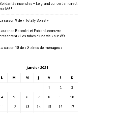
Solidarités incendies – Le grand concert en direct
sur M6 !
La saison 9 de « Totally Spies! »
Laurence Boccolini et Fabien Lecœuvre
présentent « Les tubes d’une vie » sur W9
La saison 18 de « Scènes de ménages »
janvier 2021
L
M
M
J
V
S
D
1
2
3
4
5
6
7
8
9
10
11
12
13
14
15
16
17