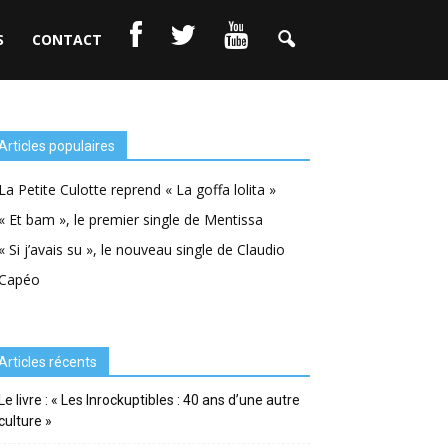
S
CONTACT
Articles populaires
La Petite Culotte reprend « La goffa lolita »
« Et bam », le premier single de Mentissa
« Si j’avais su », le nouveau single de Claudio
Capéo
Articles récents
Le livre : « Les Inrockuptibles : 40 ans d’une autre
culture »