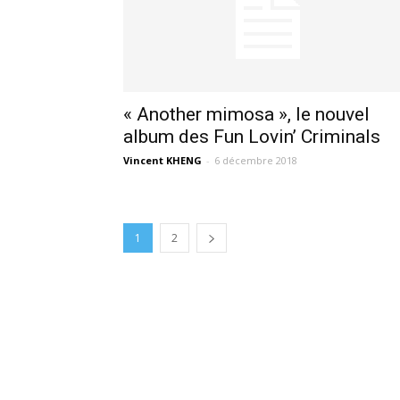
« Another mimosa », le nouvel
album des Fun Lovin’ Criminals
Vincent KHENG
-
6 décembre 2018
1
2