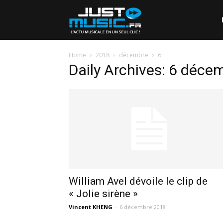
Home
2018
décembre
6
Daily Archives: 6 déce
William Avel dévoile le clip de
« Jolie sirène »
Vincent KHENG
-
6 décembre 2018