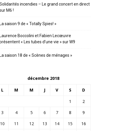
Solidarités incendies – Le grand concert en direct
sur M6 !
La saison 9 de « Totally Spies! »
Laurence Boccolini et Fabien Lecœuvre
présentent « Les tubes d’une vie » sur W9
La saison 18 de « Scènes de ménages »
décembre 2018
L
M
M
J
V
S
D
1
2
3
4
5
6
7
8
9
10
11
12
13
14
15
16