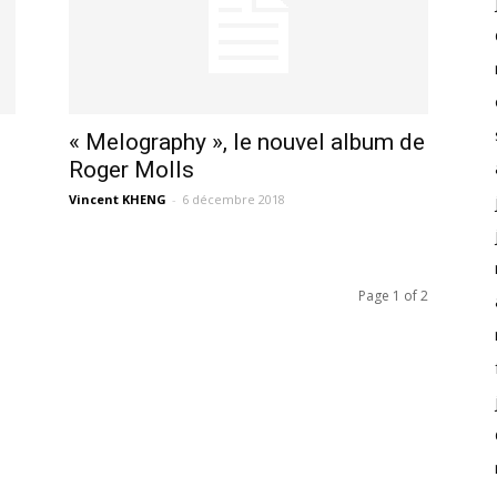
« Melography », le nouvel album de
Roger Molls
Vincent KHENG
-
6 décembre 2018
Page 1 of 2