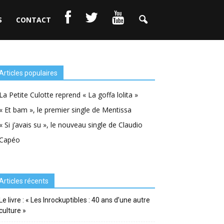
S
CONTACT
Articles populaires
La Petite Culotte reprend « La goffa lolita »
« Et bam », le premier single de Mentissa
« Si j’avais su », le nouveau single de Claudio
Capéo
Articles récents
Le livre : « Les Inrockuptibles : 40 ans d’une autre
culture »