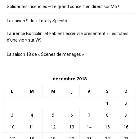
Solidarités incendies – Le grand concert en direct sur M6 !
La saison 9 de « Totally Spies! »
Laurence Boccolini et Fabien Lecœuvre présentent « Les tubes
d’une vie » sur W9
La saison 18 de « Scènes de ménages »
décembre 2018
L
M
M
J
V
S
D
1
2
3
4
5
6
7
8
9
10
11
12
13
14
15
16
17
18
19
20
21
22
23