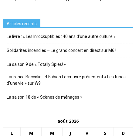
Articles récents
Le livre : « Les Inrockuptibles : 40 ans d’une autre culture »
Solidarités incendies – Le grand concert en direct sur M6 !
La saison 9 de « Totally Spies! »
Laurence Boccolini et Fabien Lecœuvre présentent « Les tubes
d’une vie » sur W9
La saison 18 de « Scènes de ménages »
août 2026
L
M
M
J
V
S
D