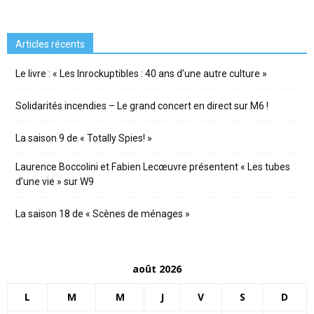
Articles récents
Le livre : « Les Inrockuptibles : 40 ans d’une autre culture »
Solidarités incendies – Le grand concert en direct sur M6 !
La saison 9 de « Totally Spies! »
Laurence Boccolini et Fabien Lecœuvre présentent « Les tubes
d’une vie » sur W9
La saison 18 de « Scènes de ménages »
août 2026
L
M
M
J
V
S
D