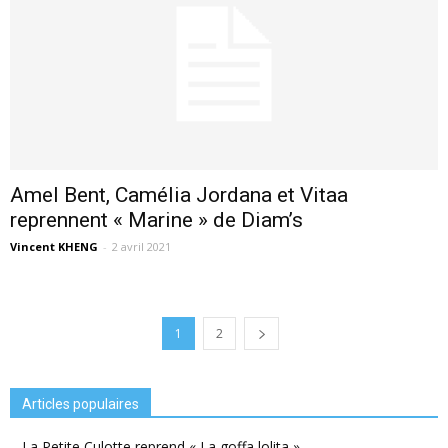
Amel Bent, Camélia Jordana et Vitaa
reprennent « Marine » de Diam’s
Vincent KHENG
-
2 avril 2021
1
2
Articles populaires
La Petite Culotte reprend « La goffa lolita »