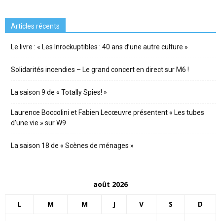
Articles récents
Le livre : « Les Inrockuptibles : 40 ans d’une autre culture »
Solidarités incendies – Le grand concert en direct sur M6 !
La saison 9 de « Totally Spies! »
Laurence Boccolini et Fabien Lecœuvre présentent « Les tubes
d’une vie » sur W9
La saison 18 de « Scènes de ménages »
août 2026
L
M
M
J
V
S
D